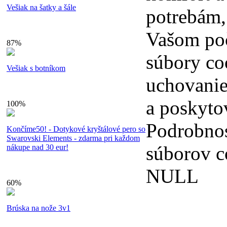
Vešiak na šatky a šále
potrebám,
Vašom poč
87%
súbory co
Vešiak s botníkom
uchovanie
a poskyto
100%
Podrobnos
Končíme50! - Dotykové kryštálové pero so
Swarovski Elements - zdarma pri každom
súborov c
nákupe nad 30 eur!
NULL
60%
Brúska na nože 3v1