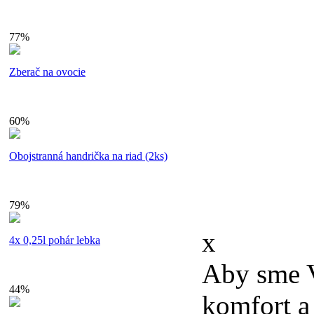
V prípade, ž
77%
neumožní upl
Zberač na ovocie
vrátenie peňa
60%
Súťaže
Kto sme?
© 2011 sh
Obojstranná handrička na riad (2ks)
vyhradené
79%
x
4x 0,25l pohár lebka
Aby sme V
44%
komfort a