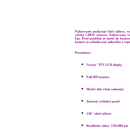
Nahrávanie poskytuje čisté zábery, vys
vďaka CMOS senzoru. Nahrávanej vi
Fps. Pred použitím je nutné do kamer
kamere je zabudovaný mikrofón a rep
Parametre:
5x4cm "TFT LCD displej
Full HD kamera
Modré sklo (Anti-oslnenie)
Zásuvný ovládací panel
140 ° uhol záberu
Rozlíšenie videa: 720x480 pix