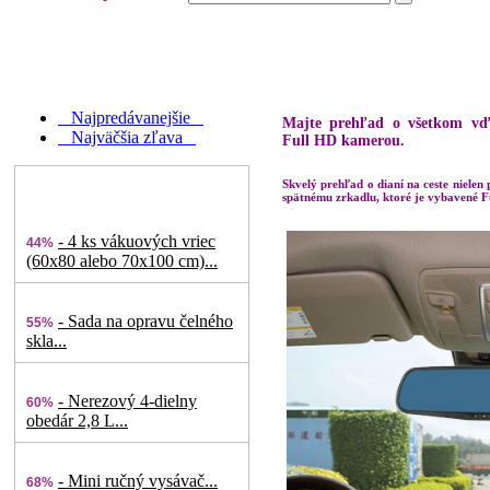
Najpredávanejšie
Majte prehľad o všetkom vď
Najväčšia zľava
Full HD kamerou.
Skvelý prehľad o dianí na ceste nielen
spätnému zrkadlu, ktoré je vybavené 
- 4 ks vákuových vriec
44%
(60x80 alebo 70x100 cm)...
- Sada na opravu čelného
55%
skla...
- Nerezový 4-dielny
60%
obedár 2,8 L...
- Mini ručný vysávač...
68%