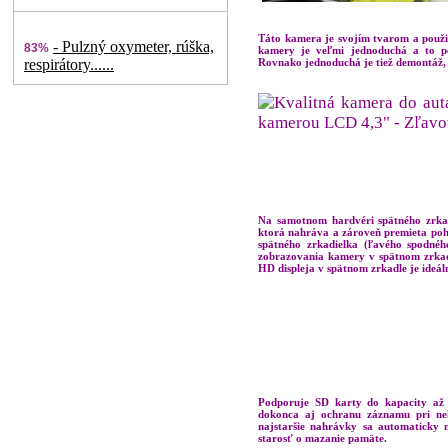
Táto kamera je svojím tvarom a použití
- Pulzný oxymeter, rúška,
83%
kamery je veľmi jednoduchá a to p
respirátory......
Rovnako jednoduchá je tiež demontáž,
Na samotnom hardvéri spätného zrka
ktorá nahráva a zároveň premieta poh
spätného zrkadielka (ľavého spodnéh
zobrazovania kamery v spätnom zrka
HD displeja v spätnom zrkadle je ideál
Podporuje SD karty do kapacity až
dokonca aj ochranu záznamu pri ne
najstaršie nahrávky sa automaticky
starosť o mazanie pamäte.