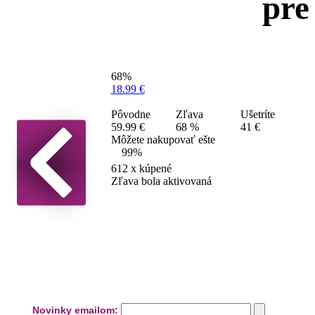
pre
68%
18.99 €
Pôvodne
Zľava
Ušetríte
59.99 €
68 %
41 €
Môžete nakupovať ešte
99%
612
x kúpené
Zľava bola aktivovaná
Novinky emailom: