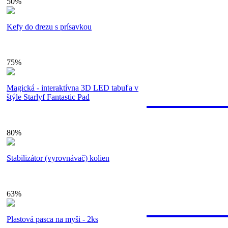
50%
Bezpečnú pla
Kefy do drezu s prísavkou
cez internet
vkladom na 
75%
59.
Magická - interaktívna 3D LED tabuľa v
Náš záka
štýle Starlyf Fantastic Pad
80%
Každý pracov
Stabilizátor (vyrovnávač) kolien
riešime Vaše
alebo info@s
63%
100% zá
Plastová pasca na myši - 2ks