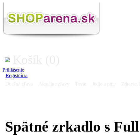
Košík (0)
Prihlásenie
Registrácia
Dnešná zľava
Aktuálne zľavy
Tovar
Jedlo a pitie
Zdravie, 
Spätné zrkadlo s Ful