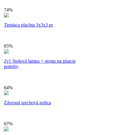
74%
Tieniaca plachta 3x3x3 m
65%
2v1 Stolová lampa + stojan na písacie
potreby
64%
Závesná sprchová polica
67%