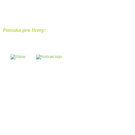
Ponuka pre firmy:
Chcete svoj produkt alebo službu p
Bezpečný nákup
Náš 
Bezpečnú platba
Každý 
cez internet banking Tatra banky alebo
riešim
hotovostnym vkladom na účet IBAN:
alebo 
SK2911 0000 0000 2923 8555 59.
Súťaže
Kto sme?
Kariéra
Kontakt
Najčastejšie otázky
Všeobecné