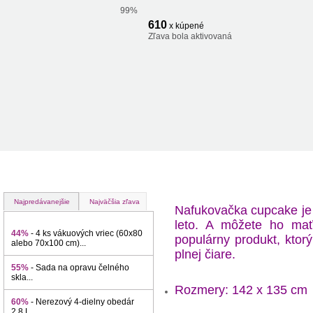
99%
610
x kúpené
Zľava bola aktivovaná
Najpredávanejšie
Najväčšia zľava
Nafukovačka cupcake je
leto. A môžete ho mať
44%
- 4 ks vákuových vriec (60x80
populárny produkt, ktor
alebo 70x100 cm)...
plnej čiare.
55%
- Sada na opravu čelného
skla...
Rozmery: 142 x 135 cm
60%
- Nerezový 4-dielny obedár
2,8 L...