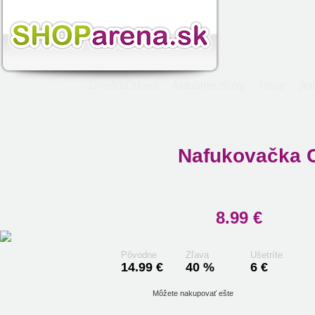
Dnešná zľava
Aktuálne zľavy
Tovar
Jed
Nafukovačka 
8.99 €
Pôvodne
Zľava
Ušetríte
14.99 €
40 %
6 €
Môžete nakupovať ešte