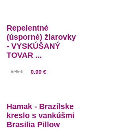
Repelentné
(úsporné) žiarovky
- VYSKÚŠANÝ
TOVAR ...
6.99 €
0.99 €
Hamak - Brazílske
kreslo s vankúšmi
Brasilia Pillow