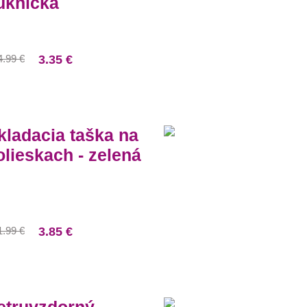
uknička
4.99 €
3.35 €
kladacia taška na
olieskach - zelená
1.99 €
3.85 €