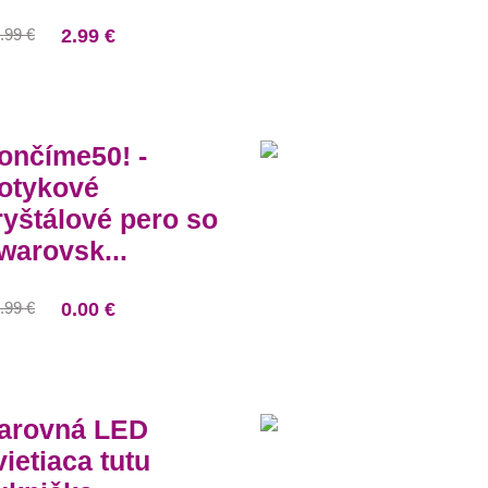
.99 €
2.99 €
ončíme50! -
otykové
ryštálové pero so
warovsk...
.99 €
0.00 €
arovná LED
vietiaca tutu