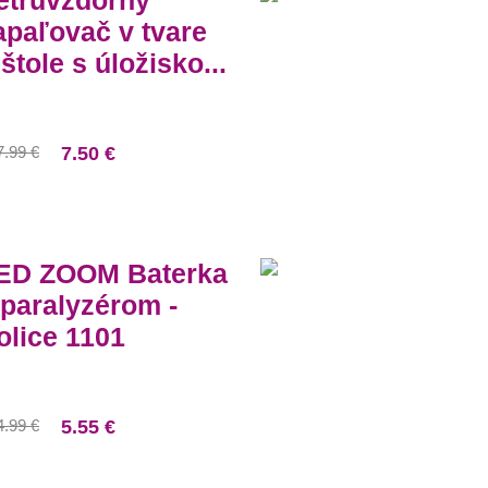
etruvzdorný
apaľovač v tvare
ištole s úložisko...
7.99 €
7.50 €
ED ZOOM Baterka
 paralyzérom -
olice 1101
4.99 €
5.55 €