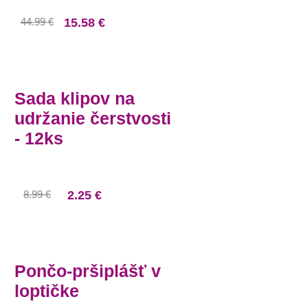
44.99 €
15.58 €
Sada klipov na
udržanie čerstvosti
- 12ks
8.99 €
2.25 €
Pončo-pršiplášť v
loptičke