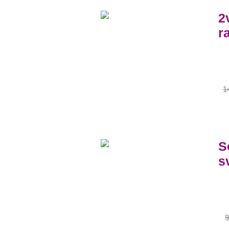
2
ra
1
S
s
9