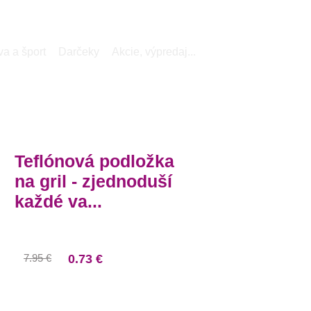
ontakt
Najčastejšie otázky
Čo ste zmeškali
a a šport
Darčeky
Akcie, výpredaj...
Teflónová podložka
na gril - zjednoduší
každé va...
7.95 €
0.73 €