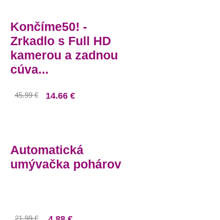
Končíme50! -
Zrkadlo s Full HD
kamerou a zadnou
cúva...
45.99 €
14.66 €
Automatická
umývačka pohárov
21.99 €
4.88 €