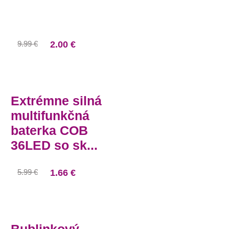
9.99 €
2.00 €
Extrémne silná
multifunkčná
baterka COB
36LED so sk...
5.99 €
1.66 €