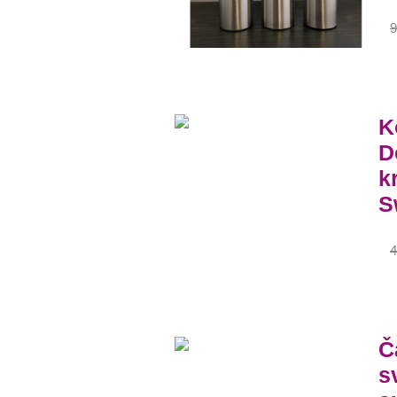
9
K
D
k
S
4
Č
s