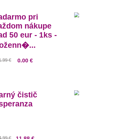
adarmo pri
aždom nákupe
ad 50 eur - 1ks -
oženn�...
1.99 €
0.00 €
arný čistič
speranza
4.99 €
11.88 €