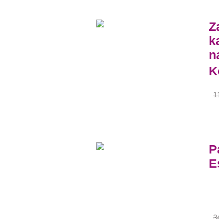
Z
k
n
K
1
P
E
3