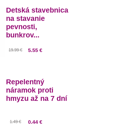
Detská stavebnica
na stavanie
pevnosti,
bunkrov...
19.99 €
5.55 €
Repelentný
náramok proti
hmyzu až na 7 dní
1.49 €
0.44 €