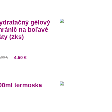
ydratačný gélový
hránič na boľavé
äty (2ks)
.99 €
4.50 €
00ml termoska