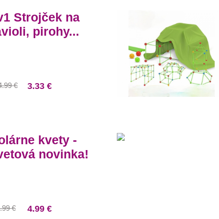
v1 Strojček na
violi, pirohy...
4.99 €
3.33 €
olárne kvety -
vetová novinka!
.99 €
4.99 €