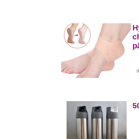
H
c
p
9
5