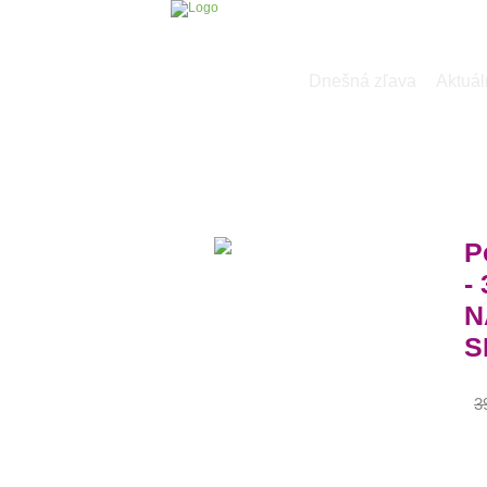
Dnešná zľava
Aktuál
P
- 
N
SR
3