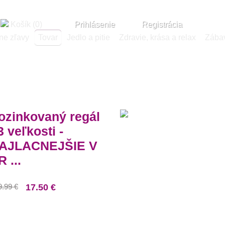
Kto sme?
K
Košík (0)
Prihlásenie
Registrácia
ne zľavy
Tovar
Jedlo a pitie
Zdravie, krása a relax
Zábav
ozinkovaný regál
3 veľkosti -
AJLACNEJŠIE V
 ...
9.99 €
17.50 €