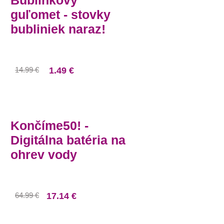
Bublinkový
guľomet - stovky
bubliniek naraz!
14.99 €
1.49 €
Končíme50! -
Digitálna batéria na
ohrev vody
64.99 €
17.14 €