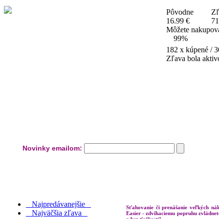
Pôvodne
Zľ
16.99 €
71
Môžete nakupova
99%
182
x kúpené / 3
Zľava bola akti
Novinky emailom:
Najpredávanejšie
Sťahovanie či prenášanie veľkých n
Najväčšia zľava
Easier - zdvíhaciemu popruhu zvládnet
a bez ťažkostí!