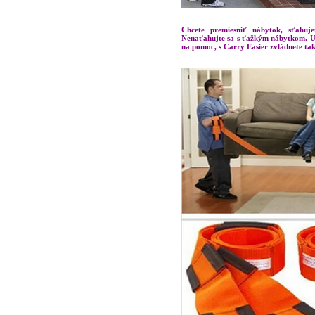
Chcete premiesniť nábytok, sťahuj
Nenaťahujte sa s ťažkým nábytkom. Už
na pomoc, s Carry Easier zvládnete také