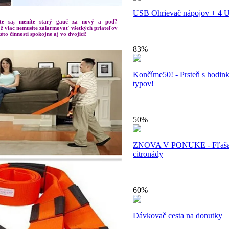
USB Ohrievač nápojov + 4 
ete sa, meníte starý gauč za nový a pod?
 viac nemusíte zalarmovať všetkých priateľov
to činnosti spokojne aj vo dvojici!
83%
Končíme50! - Prsteň s hodink
typov!
50%
ZNOVA V PONUKE - Fľaša 
citronády
60%
Dávkovač cesta na donutky