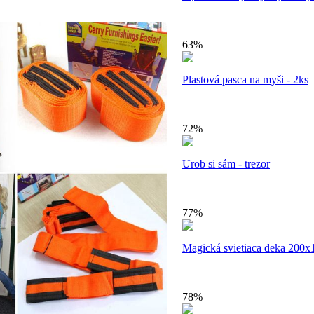
63%
Plastová pasca na myši - 2ks
72%
Urob si sám - trezor
77%
Magická svietiaca deka 200
78%