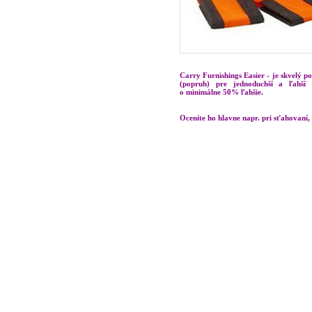
Carry Furnishings Easier - je skvelý p
(popruh) pre jednoduchší a ľahší
o minimálne 50% ľahšie.
Oceníte ho hlavne napr. pri sťahovaní,