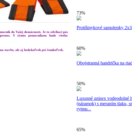
73%
Protišmykové samolepky 2x3
omocník do Vašej domácnosti. Je to zdvíhací pás
 prenos. S týmto pomocníkom bude všetko
60%
 na stavbe, ale aj kedykoľvek pri čomkoľvek.
Obojstranná handrička na riad
50%
Luxusné unisex vodeodolné 
(náramok) s meraním tlaku, 
rytmu...
65%