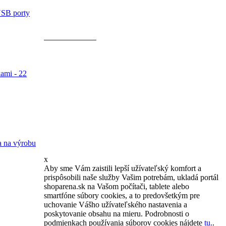
Každý pracovný deň od 9:00 do 15:00
USB porty
riešime Vaše požiadavky na 0950 56 84 34
alebo info@shoparena.sk.
100% záruka
V prípade, že Vám poskytovateľ zľavy
neumožní uplatnenie Vášho kupónu, garantujeme Vám
ami - 22
vrátenie peňazí.
Súťaže
Kto sme?
Kariéra
Kontakt
Najčastejšie
otázky
Všeobecné obchodné podmienky
© 2011 shoparena.sk - Všetky práva vyhradené.
na výrobu
x
Aby sme Vám zaistili lepší užívateľský komfort a
prispôsobili naše služby Vašim potrebám, ukladá portál
shoparena.sk na Vašom počítači, tablete alebo
smartfóne súbory cookies, a to predovšetkým pre
uchovanie Vášho užívateľského nastavenia a
poskytovanie obsahu na mieru. Podrobnosti o
podmienkach používania súborov cookies nájdete
tu.
.