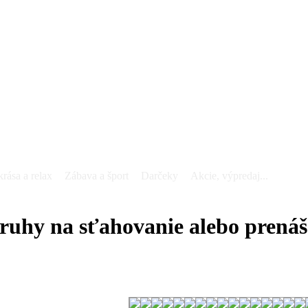
krása a relax
Zábava a šport
Darčeky
Akcie, výpredaj...
ruhy na sťahovanie alebo prenáš