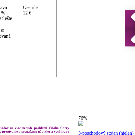
ava
Ušetríte
 %
12 €
ť ešte
00
vovaná
76%
ákladov už viac nebude problém! Vďaka Carry
e presúvanie a prenášanie nábytku a vecí hravo
3-poschodový stojan (nielen)