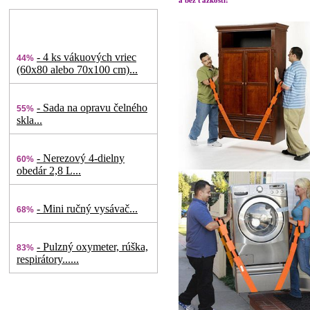
- 4 ks vákuových vriec
44%
(60x80 alebo 70x100 cm)...
- Sada na opravu čelného
55%
skla...
- Nerezový 4-dielny
60%
obedár 2,8 L...
- Mini ručný vysávač...
68%
- Pulzný oxymeter, rúška,
83%
respirátory......