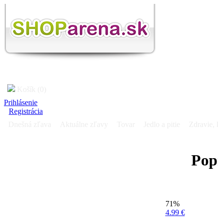
Košík (0)
Prihlásenie
Registrácia
Dnešná zľava
Aktuálne zľavy
Tovar
Jedlo a pitie
Zdravie, 
Pop
71%
4.99 €