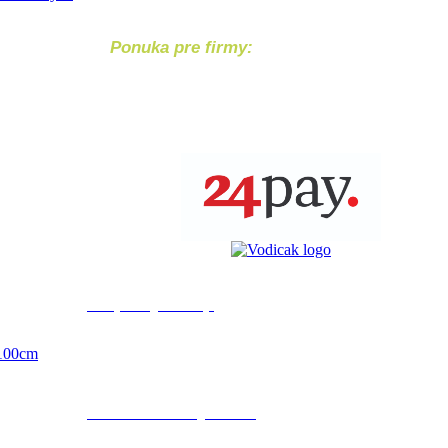
Ponuka pre firmy:
Chcete svoj produkt
alebo službu ponúknuť návštevníkom
shoparena.sk, bez váhania nás
kontaktujte!
Bezpečný nákup
Bezpečnú platba
x100cm
cez internet banking Tatra banky alebo hotovostnym vkladom na účet
IBAN: SK2911 0000 0000 2923 8555 59.
Náš zákaznícky servis