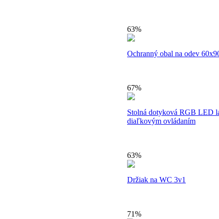
63%
Ochranný obal na odev 60x
67%
Stolná dotyková RGB LED l
diaľkovým ovládaním
63%
Držiak na WC 3v1
71%