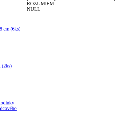
ROZUMIEM
NULL
8 cm (6ks)
 (2ks)
hodinky
srdcového