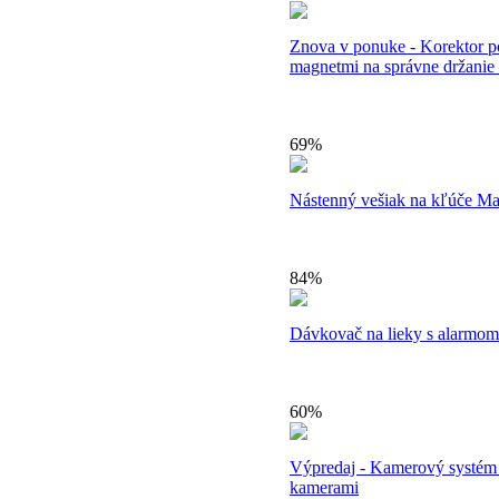
Znova v ponuke - Korektor p
magnetmi na správne držanie 
69%
Nástenný vešiak na kľúče Ma
84%
Dávkovač na lieky s alarmom
60%
Výpredaj - Kamerový systém
kamerami