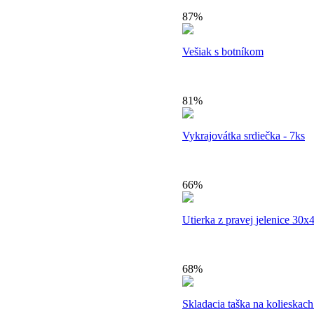
87%
Vešiak s botníkom
81%
Vykrajovátka srdiečka - 7ks
66%
Utierka z pravej jelenice 30
68%
Skladacia taška na kolieskach