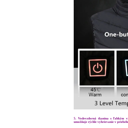
5. Vodevzdorná tkanina s ľahkým v
umožňuje rýchle vyhrievanie v priebeh