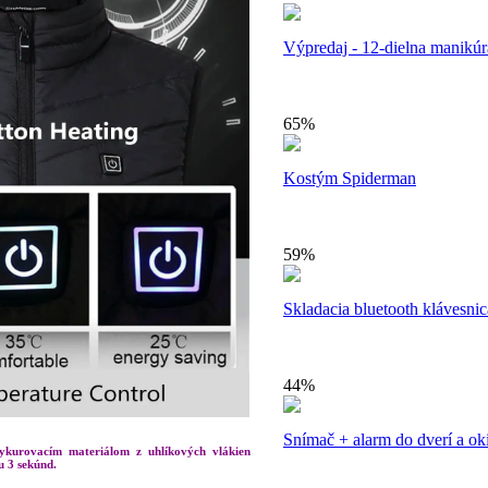
Výpredaj - 12-dielna manikúr
65%
Kostým Spiderman
59%
Skladacia bluetooth klávesnic
44%
Snímač + alarm do dverí a ok
ykurovacím materiálom z uhlíkových vlákien
u 3 sekúnd.