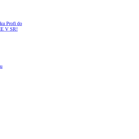
ku Profi do
E V SR!
ou