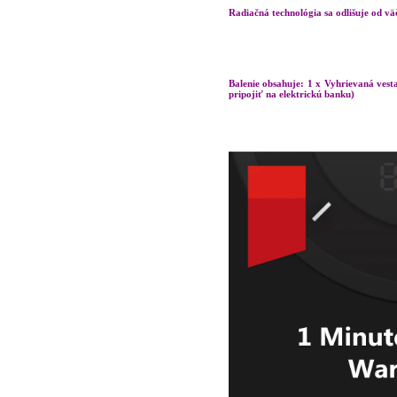
Radiačná technológia sa odlišuje od v
Balenie obsahuje: 1 x Vyhrievaná vesta
pripojiť na elektrickú banku)