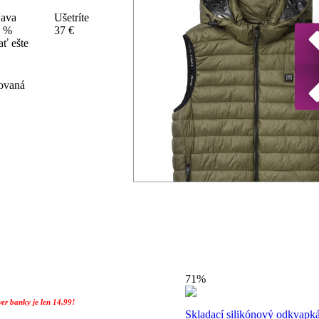
ava
Ušetríte
 %
37 €
ť ešte
vovaná
71%
er banky je len 14,99!
Skladací silikónový odkvapká