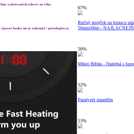
äčšiny vyhrievaných odevov na trhu.
67%
Ručný strojček na lepiacu pás
50mm/66m - NAJLACNEJŠI
 (power banka nie je zahrnutá / potrebujete sa
50%
Mikro Biblia - čitatelná s lup
52%
Paralyzér smartfón
53%