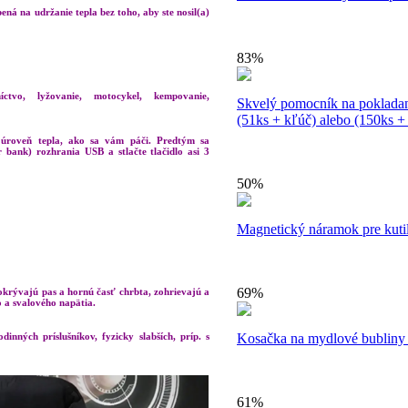
ená na udržanie tepla bez toho, aby ste nosil(a)
83%
íctvo, lyžovanie, motocykel, kempovanie,
Skvelý pomocník na pokladani
(51ks + kľúč) alebo (150ks +
ť úroveň tepla, ako sa vám páči. Predtým sa
 bank) rozhrania USB a stlačte tlačidlo asi 3
50%
Magnetický náramok pre kuti
69%
okrývajú pas a hornú časť chrbta, zohrievajú a
 a svalového napätia.
inných príslušníkov, fyzicky slabších, príp. s
Kosačka na mydlové bubliny 
61%