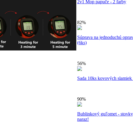
2v1 Mop papuče - 2 farby
82%
Súprava na jednoduchú oprav
(6ks)
56%
Sada 10ks kovových slamiek 
90%
Bublinkový guľomet - stovky
naraz!