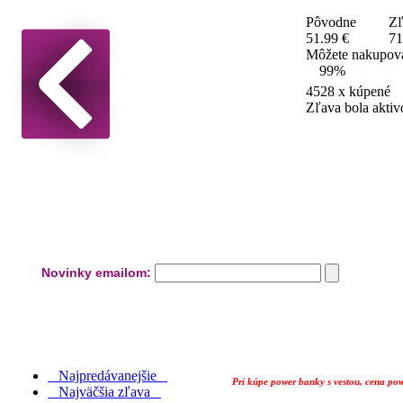
Pôvodne
Zľ
51.99 €
71
Môžete nakupova
99%
4528
x kúpené
Zľava bola akti
Novinky emailom:
Najpredávanejšie
Pri kúpe power banky s vestou, cena pow
Najväčšia zľava