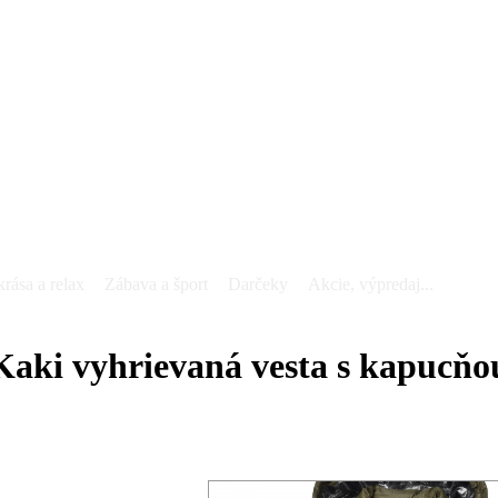
krása a relax
Zábava a šport
Darčeky
Akcie, výpredaj...
Kaki vyhrievaná vesta s kapucňo