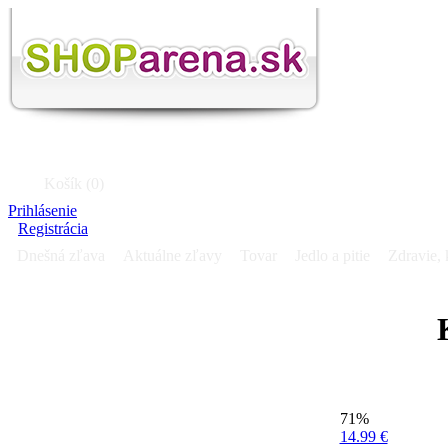
Košík (0)
Prihlásenie
Registrácia
Dnešná zľava
Aktuálne zľavy
Tovar
Jedlo a pitie
Zdravie, 
71%
14.99 €