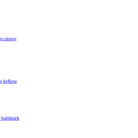
u zipsov
s kefkou
 bubliniek