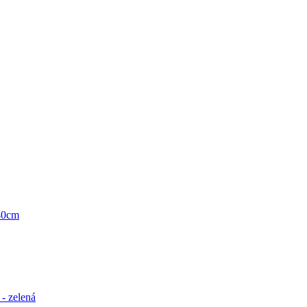
x40cm
 - zelená