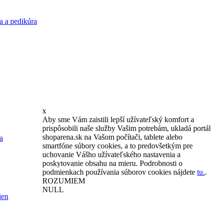
V prípade, že Vám poskytovateľ zľavy
a a pedikúra
neumožní uplatnenie Vášho kupónu, garantujeme Vám
vrátenie peňazí.
Súťaže
Kto sme?
Kariéra
Kontakt
Najčastejšie
otázky
Všeobecné obchodné podmienky
© 2011 shoparena.sk - Všetky práva vyhradené.
x
Aby sme Vám zaistili lepší užívateľský komfort a
prispôsobili naše služby Vašim potrebám, ukladá portál
shoparena.sk na Vašom počítači, tablete alebo
a
smartfóne súbory cookies, a to predovšetkým pre
uchovanie Vášho užívateľského nastavenia a
poskytovanie obsahu na mieru. Podrobnosti o
podmienkach používania súborov cookies nájdete
tu.
.
ROZUMIEM
NULL
ien