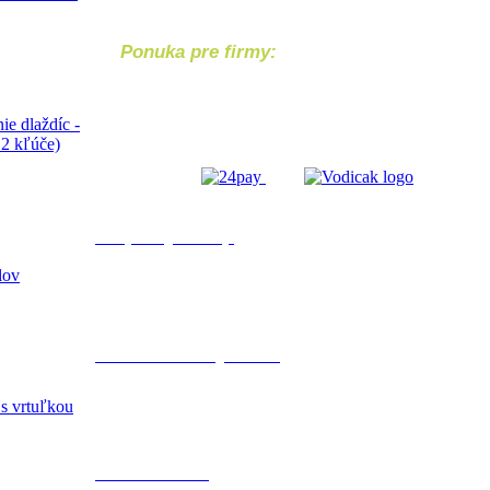
Ponuka pre firmy:
Chcete svoj produkt
alebo službu ponúknuť návštevníkom
shoparena.sk, bez váhania nás
kontaktujte!
e dlaždíc -
 2 kľúče)
Bezpečný nákup
lov
Bezpečnú platba
cez internet banking Tatra banky alebo hotovostnym vkladom na účet
IBAN: SK2911 0000 0000 2923 8555 59.
Náš zákaznícky servis
s vrtuľkou
Každý pracovný deň od 9:00 do 15:00
riešime Vaše požiadavky na 0950 56 84 34
alebo info@shoparena.sk.
100% záruka