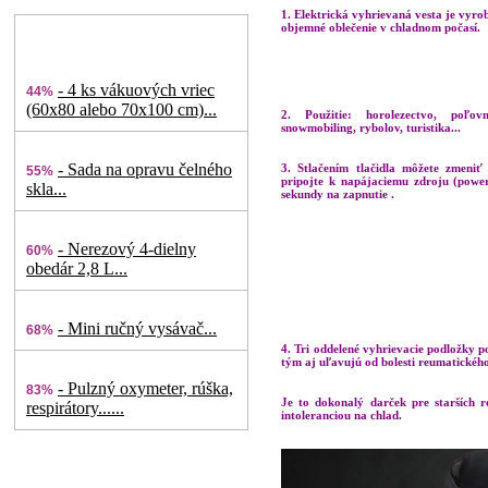
1. Elektrická vyhrievaná vesta je vyrob
objemné oblečenie v chladnom počasí.
- 4 ks vákuových vriec
44%
(60x80 alebo 70x100 cm)...
2. Použitie: horolezectvo, poľovn
snowmobiling, rybolov, turistika...
- Sada na opravu čelného
3. Stlačením tlačidla môžete zmeni
55%
pripojte k napájaciemu zdroju (power
skla...
sekundy na zapnutie .
- Nerezový 4-dielny
60%
obedár 2,8 L...
- Mini ručný vysávač...
68%
4. Tri oddelené vyhrievacie podložky p
tým aj uľavujú od bolesti reumatického
- Pulzný oxymeter, rúška,
83%
Je to dokonalý darček pre starších rod
respirátory......
intoleranciou na chlad.