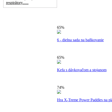
respirátory......
65%
6 - dielna sada na baňkovanie
65%
Kefa s dávkovačom a stojanom
74%
Hra X-Treme Power Paddles na plá