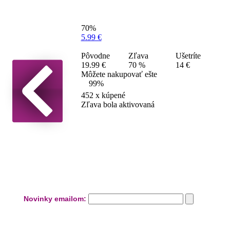
70%
5.99 €
Pôvodne
Zľava
Ušetríte
19.99 €
70 %
14 €
Môžete nakupovať ešte
99%
452
x kúpené
Zľava bola aktivovaná
Novinky emailom: