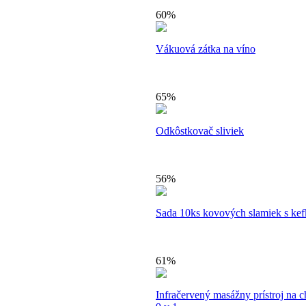
60%
Vákuová zátka na víno
65%
Odkôstkovač sliviek
56%
Sada 10ks kovových slamiek s ke
61%
Infračervený masážny prístroj na 