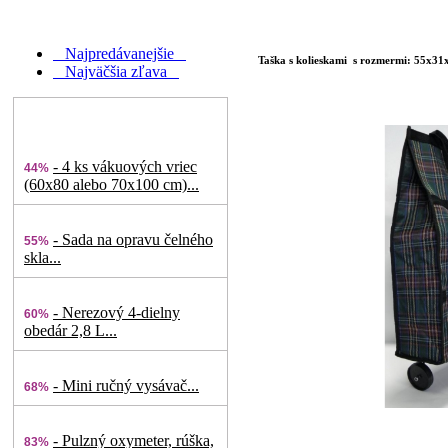
Najpredávanejšie
Taška s kolieskami s rozmermi: 55x31
Najväčšia zľava
- 4 ks vákuových vriec
44%
(60x80 alebo 70x100 cm)...
- Sada na opravu čelného
55%
skla...
- Nerezový 4-dielny
60%
obedár 2,8 L...
- Mini ručný vysávač...
68%
- Pulzný oxymeter, rúška,
83%