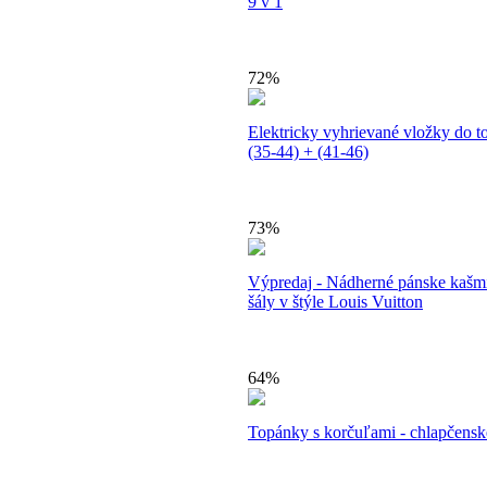
9 v 1
72%
Elektricky vyhrievané vložky do 
(35-44) + (41-46)
73%
Výpredaj - Nádherné pánske kašm
šály v štýle Louis Vuitton
64%
Topánky s korčuľami - chlapčensk