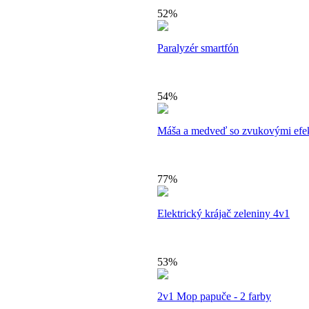
52%
Paralyzér smartfón
54%
Máša a medveď so zvukovými efe
77%
Elektrický krájač zeleniny 4v1
53%
2v1 Mop papuče - 2 farby