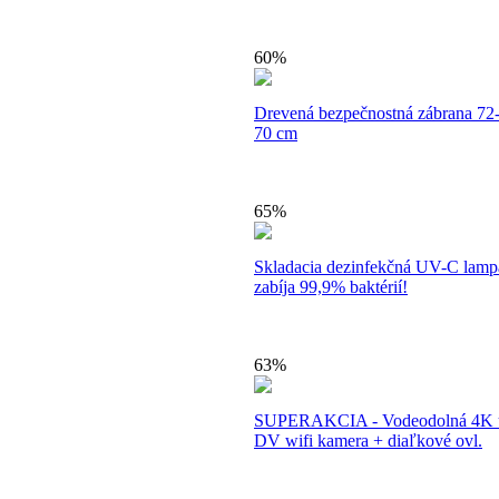
60%
Drevená bezpečnostná zábrana 72
70 cm
65%
Skladacia dezinfekčná UV-C lamp
zabíja 99,9% baktérií!
63%
SUPERAKCIA - Vodeodolná 4K u
DV wifi kamera + diaľkové ovl.