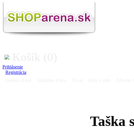
Košík (0)
Prihlásenie
Registrácia
Dnešná zľava
Aktuálne zľavy
Tovar
Jedlo a pitie
Zdravie, 
Taška s