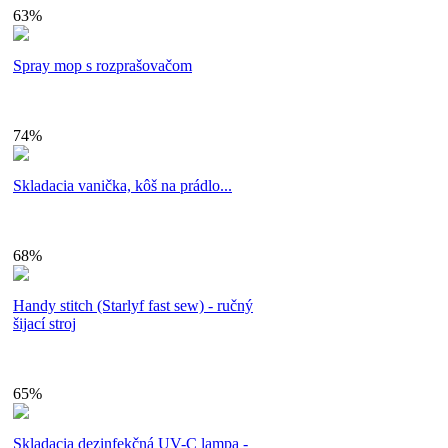
63%
Spray mop s rozprašovačom
74%
Skladacia vanička, kôš na prádlo...
68%
Handy stitch (Starlyf fast sew) - ručný
šijací stroj
65%
Skladacia dezinfekčná UV-C lampa -