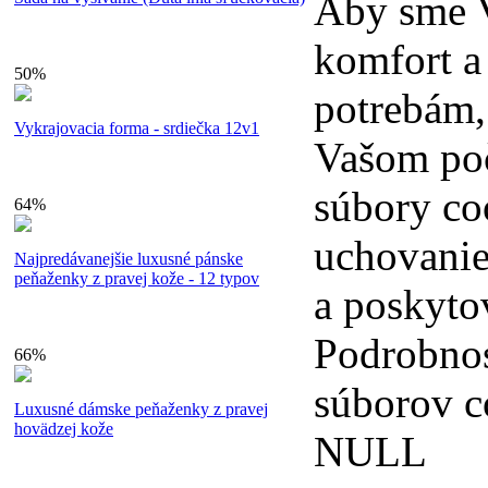
Aby sme V
komfort a
50%
potrebám,
Vykrajovacia forma - srdiečka 12v1
Vašom poč
súbory co
64%
uchovanie
Najpredávanejšie luxusné pánske
peňaženky z pravej kože - 12 typov
a poskyto
Podrobnos
66%
súborov c
Luxusné dámske peňaženky z pravej
hovädzej kože
NULL