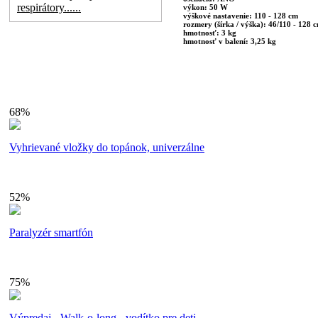
respirátory......
výkon: 50 W
výškové nastavenie: 110 - 128 cm
rozmery (šírka / výška): 46/110 - 128 
hmotnosť: 3 kg
hmotnosť v balení: 3,25 kg
68%
shopa
Vyhrievané vložky do topánok, univerzálne
52%
Paralyzér smartfón
75%
Výpredaj - Walk-o-long - vodítko pre deti