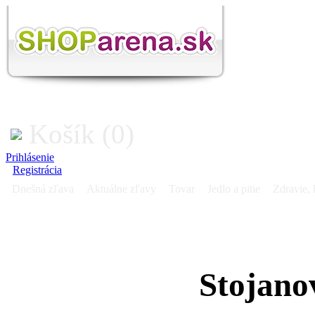
Košík (0)
Prihlásenie
Registrácia
Dnešná zľava
Aktuálne zľavy
Tovar
Jedlo a pitie
Zdravie, 
Stojano