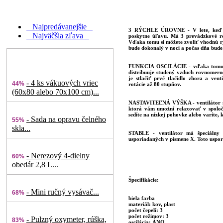
Najpredávanejšie
3 RÝCHLE ÚROVNE
- V lete, keď 
Najväčšia zľava
poskytne úľavu. Má 3 prevádzkové re
Vďaka tomu si môžete zvoliť vhodnú rý
bude dokonalý v noci a počas dňa bude
FUNKCIA OSCILÁCIE
- vďaka tomu,
distribuuje studený vzduch rovnomerne 
je stlačiť prvé tlačidlo zhora a ven
- 4 ks vákuových vriec
44%
rotácie až 80 stupňov.
(60x80 alebo 70x100 cm)...
NASTAVITEĽNÁ VÝŠKA
- ventilátor
ktorá vám umožní relaxovať v spoločn
sedíte na nízkej pohovke alebo varíte, k
- Sada na opravu čelného
55%
skla...
STABLE
- ventilátor má špeciálny 
usporiadaných v písmene X. Toto uspo
- Nerezový 4-dielny
60%
obedár 2,8 L...
Špecifikácie:
- Mini ručný vysávač...
68%
biela farba
materiál: kov, plast
počet čepelí: 3
počet režimov: 3
- Pulzný oxymeter, rúška,
83%
oscilácia: ÁNO