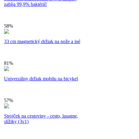
zabíja 99,9% baktérií!
58%
33 cm magnetický držiak na nože a iné
81%
Univerzálny držiak mobilu na bicykel
57%
Strojček na cestoviny - cesto, lasagne,
slížiky (3v1)