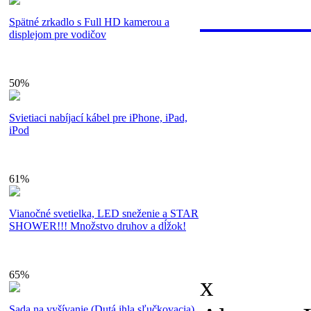
100% zá
Spätné zrkadlo s Full HD kamerou a
displejom pre vodičov
V prípade, ž
50%
neumožní upl
Svietiaci nabíjací kábel pre iPhone, iPad,
vrátenie peňa
iPod
Súťaže
Kto sme?
61%
© 2011 sh
Vianočné svetielka, LED sneženie a STAR
SHOWER!!! Množstvo druhov a dĺžok!
vyhradené
65%
x
Sada na vyšívanie (Dutá ihla sľučkovacia)