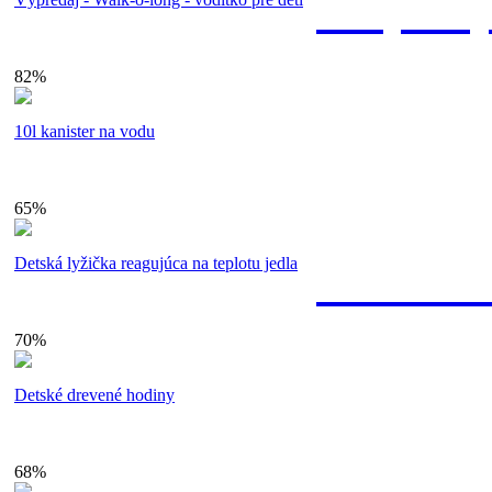
Bezpečn
82%
Bezpečnú pla
10l kanister na vodu
cez internet
vkladom na 
65%
59.
Detská lyžička reagujúca na teplotu jedla
Náš záka
70%
Každý pracov
Detské drevené hodiny
riešime Vaše
alebo info@s
68%