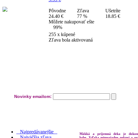
Pôvodne
Zľava
Ušetríte
24.40 €
77 %
18.85 €
Môžete nakupovať ešte
99%
255
x kúpené
Zľava bola aktivovaná
Novinky emailom:
Najpredávanejšie
Mäkká a príjemná deka je dokona
Najväčšia zľava
krbe. Vďaka mimoriadne peknej a príj