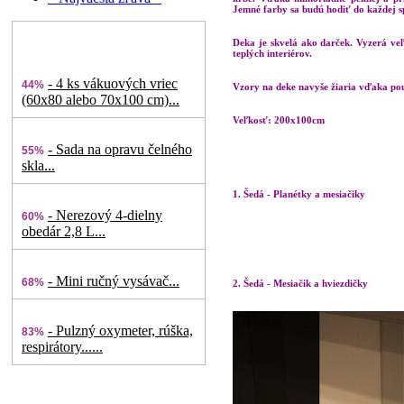
Jemné farby sa budú hodiť do každej s
Deka je skvelá ako darček. Vyzerá veľ
teplých interiérov.
- 4 ks vákuových vriec
44%
Vzory na deke navyše žiaria vďaka použ
(60x80 alebo 70x100 cm)...
Veľkosť: 200x100cm
- Sada na opravu čelného
55%
skla...
1. Šedá - Planétky a mesiačiky
- Nerezový 4-dielny
60%
obedár 2,8 L...
- Mini ručný vysávač...
68%
2. Šedá - Mesiačik a hviezdičky
- Pulzný oxymeter, rúška,
83%
respirátory......