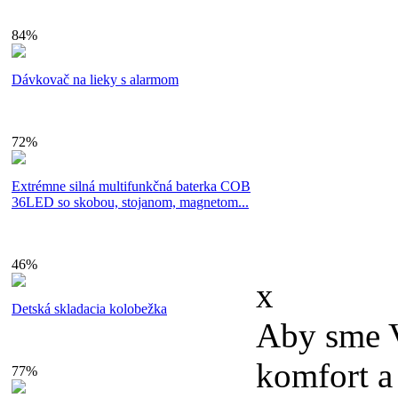
V prípade, ž
84%
neumožní upl
Dávkovač na lieky s alarmom
vrátenie peňa
72%
Súťaže
Kto sme?
© 2011 sh
Extrémne silná multifunkčná baterka COB
36LED so skobou, stojanom, magnetom...
vyhradené
46%
x
Detská skladacia kolobežka
Aby sme V
komfort a
77%