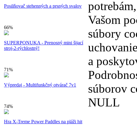
potrebám,
Posilňovač stehenných a prsných svalov
Vašom poč
66%
súbory co
SUPERPONUKA - Prenosný mini šijací
uchovanie
stroj-2-rýchlostný!
a poskyto
71%
Podrobnos
súborov c
Výpredaj - Multifunkčný otvárač 7v1
NULL
74%
Hra X-Treme Power Paddles na pláži hit