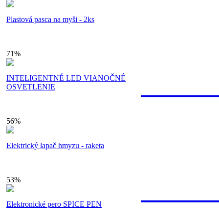
Bezpečnú pla
Plastová pasca na myši - 2ks
cez internet
vkladom na 
71%
59.
INTELIGENTNÉ LED VIANOČNÉ
Náš záka
OSVETLENIE
56%
Každý pracov
Elektrický lapač hmyzu - raketa
riešime Vaše
alebo info@s
53%
100% zá
Elektronické pero SPICE PEN