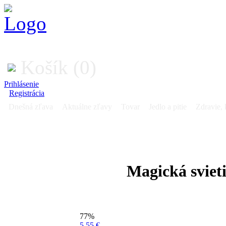
Košík (0)
Prihlásenie
Registrácia
Dnešná zľava
Aktuálne zľavy
Tovar
Jedlo a pitie
Zdravie, 
Magická sviet
77%
5.55 €