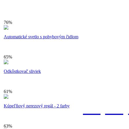
76%
shopa
Automatické svetlo s pohybovým čidlom
65%
Odkôstkovač sliviek
61%
Bezpečn
Kúpeľňový nerezový regál - 2 farby
63%