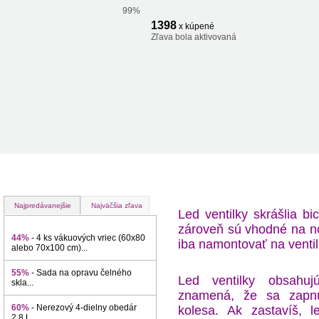
99%
1398
x kúpené
Zľava bola aktivovaná
Najpredávanejšie
Najväčšia zľava
Led ventilky skrášlia bi
zároveň sú vhodné na noč
44%
- 4 ks vákuových vriec (60x80
iba namontovať na ventil
alebo 70x100 cm)...
55%
- Sada na opravu čelného
Led ventilky obsahu
skla...
znamená, že sa zapnú
60%
- Nerezový 4-dielny obedár
kolesa. Ak zastavíš, l
2,8 L...