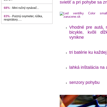
svietiť a pri pohybe sa z
68%
- Mini ručný vysávač...
83%
- Pulzný oxymeter, rúška,
respirátory......
Vhodné pre autá, m
bicykle, kvôli dĺž
vynikne
tri batérie ku každej
lahká inštalácia na 
senzory pohybu