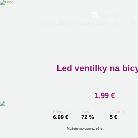
Košík (0)
Dnešná zľava
Aktuálne zľavy
Tovar
Jed
Led ventilky na bic
1.99 €
Pôvodne
Zľava
Ušetríte
6.99 €
72 %
5 €
Môžete nakupovať ešte