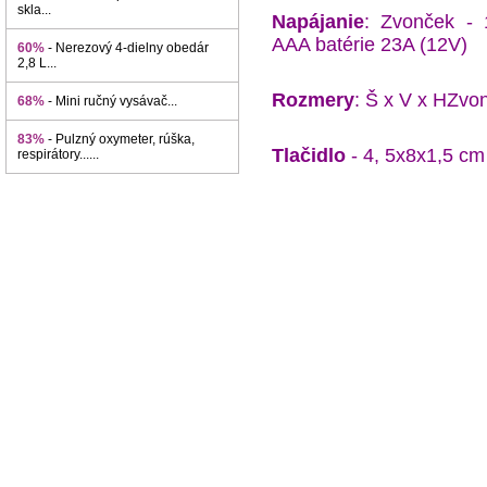
skla...
Napájanie
: Zvonček - 1
AAA batérie 23A (12V)
60%
- Nerezový 4-dielny obedár
2,8 L...
Rozmery
: Š x V x HZvo
68%
- Mini ručný vysávač...
83%
- Pulzný oxymeter, rúška,
Tlačidlo
- 4, 5x8x1,5 cm
respirátory......