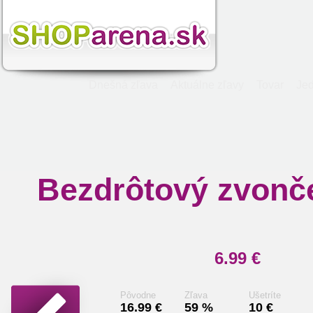
Dnešná zľava
Aktuálne zľavy
Tovar
Jed
Bezdrôtový zvonč
6.99 €
Pôvodne
Zľava
Ušetríte
16.99 €
59 %
10 €