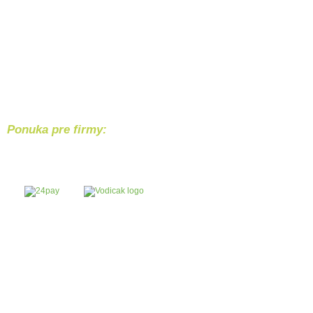
Ponuka pre firmy:
Chcete svoj produkt alebo službu p
Bezpečný nákup
Náš 
Bezpečnú platba
Každý 
cez internet banking Tatra banky alebo
riešim
hotovostnym vkladom na účet IBAN:
alebo 
SK2911 0000 0000 2923 8555 59.