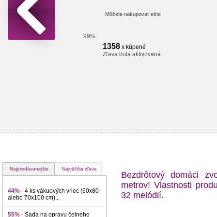
Môžete nakupovať ešte
99%
1358
x kúpené
Zľava bola aktivovaná
Najpredávanejšie
Najväčšia zľava
Bezdrôtový domáci z
metrov! Vlastnosti prod
44%
- 4 ks vákuových vriec (60x80
32 melódií.
alebo 70x100 cm)...
55%
- Sada na opravu čelného